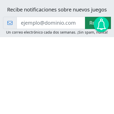
Recibe notificaciones sobre nuevos juegos
Recibir!
Un correo electrónico cada dos semanas. ¡Sin spam, nunca!
Juegos de Lógica
Juegos Mentales
Acertijo de Einstein
2048
Desafíos de Lógica
Pasatiempos
Problemas de Lógica
4 Colores
Juego de Memoria
Pinball
Rompe Todo
Serpientes y Escaleras
Adivinanzas
Juegos para Imprimir
Adivinanzas con Respuestas
Adivinanzas para Imprimir