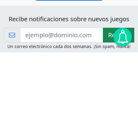
Recibe notificaciones sobre nuevos juegos
Recibir!
Un correo electrónico cada dos semanas. ¡Sin spam, nunca!
Juegos de Lógica
Juegos Mentales
Acertijo de Einstein
2048
Desafíos de Lógica
Pasatiempos
Problemas de Lógica
4 Colores
Juego de Memoria
Pinball
Rompe Todo
Serpientes y Escaleras
Adivinanzas
Juegos para Imprimir