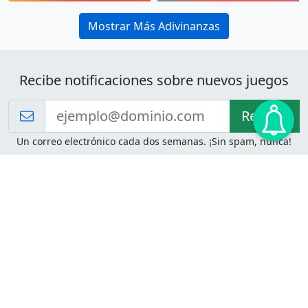
Mostrar Más Adivinanzas
Recibe notificaciones sobre nuevos juegos
Recibir!
Un correo electrónico cada dos semanas. ¡Sin spam, nunca!
Juegos de Lógica
Juegos Mentales
Acertijo de Einstein
2048
Desafíos de Lógica
Pasatiempos
Problemas de Lógica
4 Colores
Juego de Memoria
Pinball
Rompe Todo