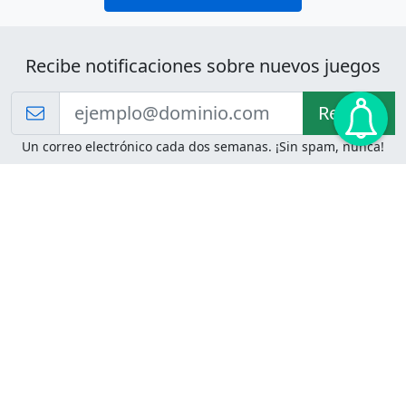
Recibe notificaciones sobre nuevos juegos
Recibir!
Un correo electrónico cada dos semanas. ¡Sin spam, nunca!
Juegos de Lógica
Juegos Mentales
Acertijo de Einstein
2048
Desafíos de Lógica
Pasatiempos
Problemas de Lógica
4 Colores
Juego de Memoria
Pinball
Rompe Todo
Serpientes y Escaleras
Adivinanzas
Juegos para Imprimir