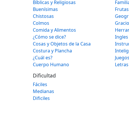
Bíblicas y Religiosas
Famili
Buenísimas
Frutas
Chistosas
Geogr
Colmos
Graci
Comida y Alimentos
Herra
¿Cómo se dice?
Ingles
Cosas y Objetos de la Casa
Instr
Costura y Plancha
Inteli
¿Cuál es?
Juegos
Cuerpo Humano
Letras
Dificultad
Fáciles
Medianas
Dificiles