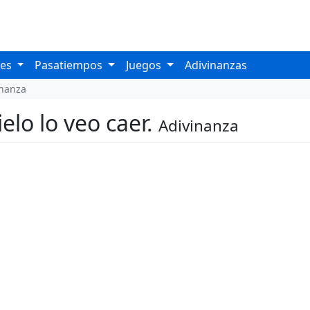
les
Pasatiempos
Juegos
Adivinanzas
inanza
ielo lo veo caer.
Adivinanza