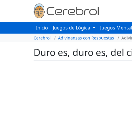
Início
Juegos de Lógica
Juegos Menta
Cerebrol
Adivinanzas con Respuestas
Adiv
Duro es, duro es, del c