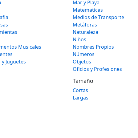
a
Mar y Playa
Matematicas
afia
Medios de Transporte
osas
Metáforas
mientas
Naturaleza
Niños
umentos Musicales
Nombres Propios
gentes
Números
 y Juguetes
Objetos
Oficios y Profesiones
Tamaño
Cortas
Largas