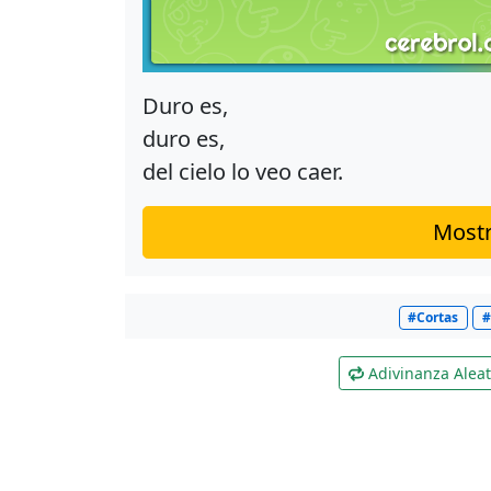
Duro es,
duro es,
del cielo lo veo caer.
Mostr
#Cortas
#
Adivinanza Aleat