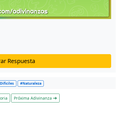
ar Respuesta
Dificiles
#Naturaleza
oria
Próxima Adivinanza