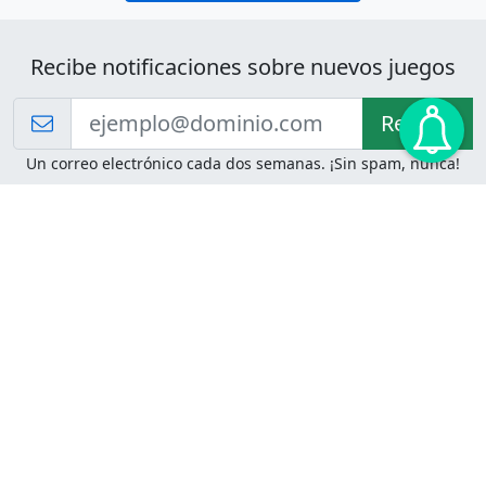
Recibe notificaciones sobre nuevos juegos
Recibir!
Un correo electrónico cada dos semanas. ¡Sin spam, nunca!
Juegos de Lógica
Juegos Mentales
Acertijo de Einstein
2048
Desafíos de Lógica
Pasatiempos
Problemas de Lógica
4 Colores
Juego de Memoria
Pinball
Rompe Todo
Serpientes y Escaleras
Adivinanzas
Juegos para Imprimir