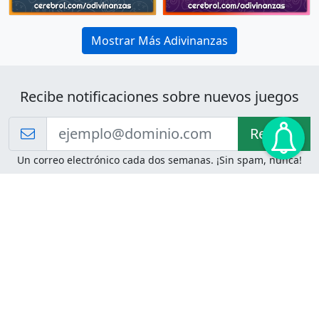
Mostrar Más Adivinanzas
Recibe notificaciones sobre nuevos juegos
Recibir!
Un correo electrónico cada dos semanas. ¡Sin spam, nunca!
Juegos de Lógica
Juegos Mentales
Acertijo de Einstein
2048
Desafíos de Lógica
Pasatiempos
Problemas de Lógica
4 Colores
Juego de Memoria
Pinball