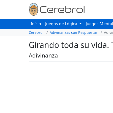
Início
Juegos de Lógica
Juegos Menta
Cerebrol
Adivinanzas con Respuestas
Adiv
Girando toda su vida. 
Adivinanza